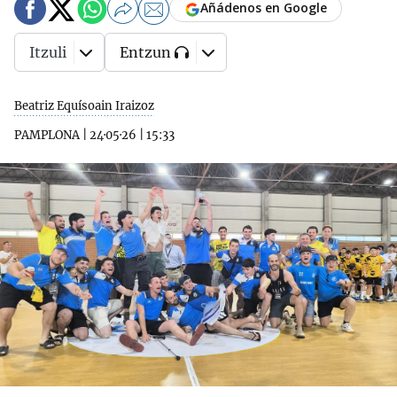
Añádenos en Google
Itzuli
Entzun
Beatriz Equísoain Iraizoz
PAMPLONA
|
24·05·26
|
15:33