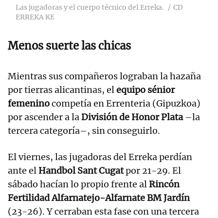
Las jugadoras y el cuerpo técnico del Erreka.
CD
ERREKA KE
Menos suerte las chicas
Mientras sus compañeros lograban la hazaña
por tierras alicantinas, el
equipo sénior
femenino
competía en Errenteria (Gipuzkoa)
por ascender a la
División de Honor Plata
–la
tercera categoría–, sin conseguirlo.
El viernes, las jugadoras del Erreka perdían
ante el
Handbol Sant Cugat
por 21-29. El
sábado hacían lo propio frente al
Rincón
Fertilidad Alfarnatejo-Alfarnate BM Jardín
(23-26). Y cerraban esta fase con una tercera