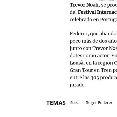
Trevor Noah
, se pr
del
Festival Interna
celebrado en Portuga
Federer, que abandon
poco más de dos años
junto con Trevor Noa
dotes como actor. En
Lousã
, en la región 
Gran Tour en Tren po
entre las 303 produc
jurado.
TEMAS
Suiza
Roger Federer