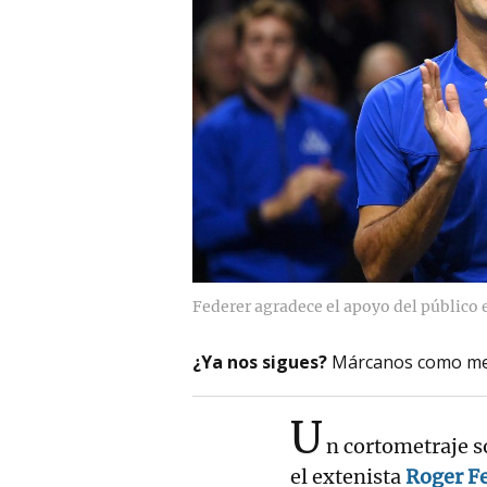
Federer agradece el apoyo del público 
¿Ya nos sigues?
Márcanos como me
U
n cortometraje s
el extenista
Roger F