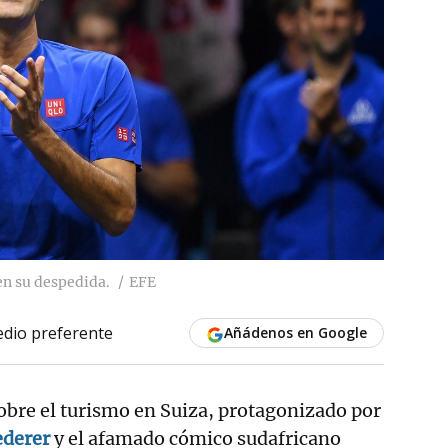
en su despedida.
EFE
dio preferente
Añádenos en Google
obre el turismo en Suiza, protagonizado por
ederer
y el afamado cómico sudafricano