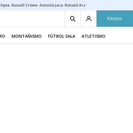
lipse
Russell Crowe
Autovía Jaca
Ronald Araújo
Prohibiciones eclips
Kiosko
SMO
MONTAÑISMO
FÚTBOL SALA
ATLETISMO