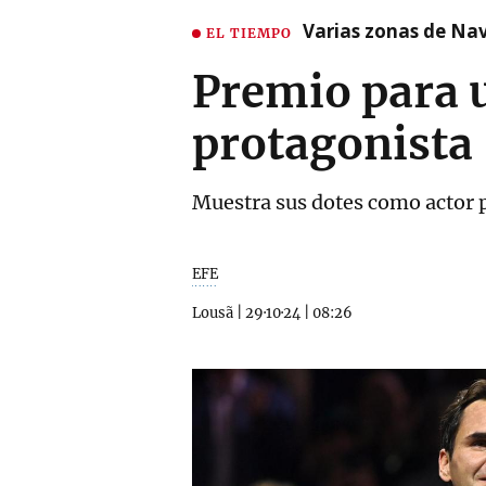
Varias zonas de Nav
EL TIEMPO
Premio para u
protagonista
Muestra sus dotes como actor 
EFE
Lousã
|
29·10·24
|
08:26