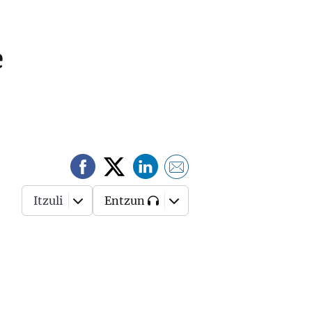
e
Itzuli
Entzun