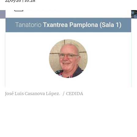
24·05·26
|
16:28
José Luis Casanova López.
CEDIDA