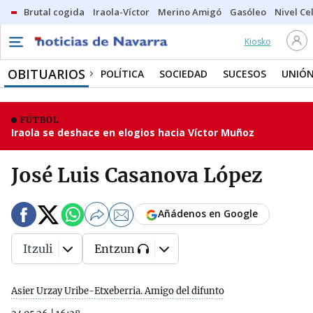
Brutal cogida
Iraola-Víctor
Merino Amigó
Gasóleo
Nivel Ce
Kiosko
OBITUARIOS
POLÍTICA
SOCIEDAD
SUCESOS
UNIÓN
FÚTBOL
Iraola se deshace en elogios hacia Víctor Muñoz
José Luis Casanova López
Añádenos en Google
Itzuli
Entzun
Asier Urzay Uribe-Etxeberria. Amigo del difunto