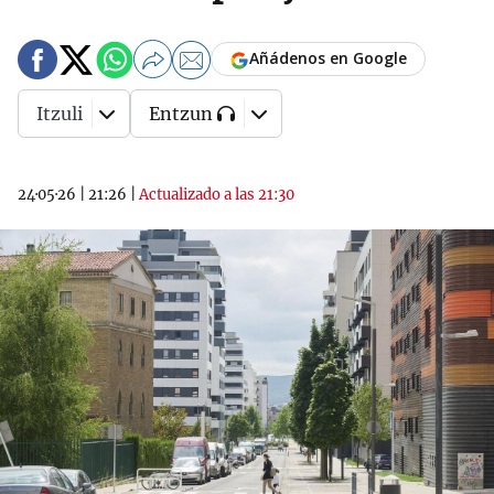
Añádenos en Google
Itzuli
Entzun
24·05·26
|
21:26
|
Actualizado a las 21:30