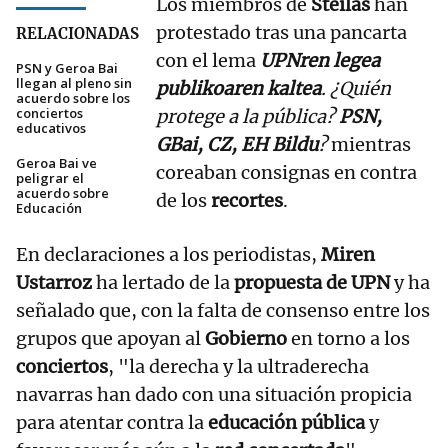
Los miembros de
Steilas
han
protestado tras una pancarta
RELACIONADAS
con el lema
UPNren legea
PSN y Geroa Bai
llegan al pleno sin
publikoaren kaltea
. ¿Quién
acuerdo sobre los
conciertos
protege a la pública?
PSN,
educativos
GBai, CZ, EH Bildu
?
mientras
Geroa Bai ve
coreaban consignas en contra
peligrar el
acuerdo sobre
de los
recortes
.
Educación
En declaraciones a los periodistas,
Miren
Ustarroz
ha lertado de la
propuesta de UPN
y ha
señalado que, con la falta de consenso entre los
grupos que apoyan al
Gobierno
en torno a los
conciertos
, "la derecha y la ultraderecha
navarras han dado con una situación propicia
para atentar contra la
educación pública
y