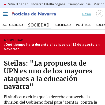
Sitio El Sadar
Encierro Estella cogida
Tiempo eclipse
Merino
Kiosko
SOCIEDAD
ACTUALIDAD
SOCIEDAD
POLÍTICA
SUCE
SOCIEDAD
¿Qué tiempo hará durante el eclipse del 12 de agosto en
Navarra?
Steilas: "La propuesta de
UPN es uno de los mayores
ataques a la educación
navarra"
El sindicato critica que la derecha aproveche la
división del Gobierno foral para 'atentar' contra la