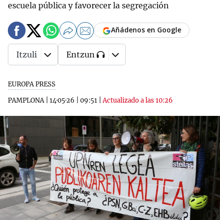
escuela pública y favorecer la segregación
Añádenos en Google
Itzuli
Entzun
EUROPA PRESS
PAMPLONA
|
14·05·26
|
09:51
|
Actualizado a las 10:26