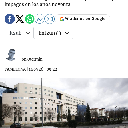
impagos en los años noventa
Añádenos en Google
Itzuli
Entzun
Jon Otermin
PAMPLONA
|
14·05·26
|
09:22