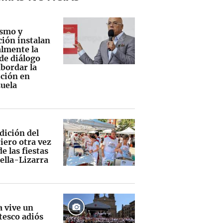
smo y
ción instalan
lmente la
de diálogo
abordar la
ición en
uela
dición del
iero otra vez
e las fiestas
ella-Lizarra
a vive un
tesco adiós