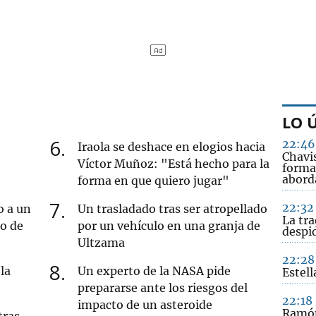
LO 
6
22:46
Iraola se deshace en elogios hacia
Chavi
Víctor Muñoz: "Está hecho para la
forma
abord
forma en que quiero jugar"
7
22:32
o a un
Un trasladado tras ser atropellado
La tra
ro de
por un vehículo en una granja de
despid
Ultzama
22:28
8
la
Un experto de la NASA pide
Estell
prepararse ante los riesgos del
22:18
impacto de un asteroide
Ramón
tras