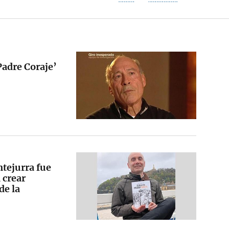
Padre Coraje’
ntejurra fue
 crear
de la