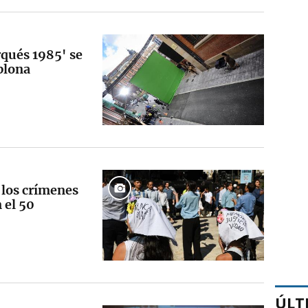
rqués 1985' se
plona
 los crímenes
 el 50
ÚLT