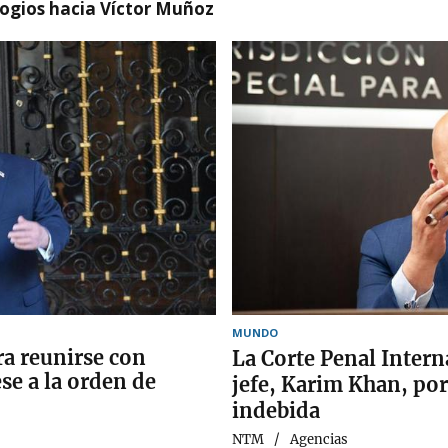
logios hacia Víctor Muñoz
MUNDO
ra reunirse con
La Corte Penal Interna
se a la orden de
jefe, Karim Khan, po
indebida
NTM
Agencias