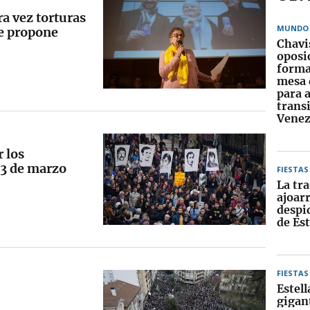
ra vez torturas
MUNDO
ue propone
Chavi
oposi
forma
mesa 
para 
trans
Venez
r los
 3 de marzo
FIESTAS
La tra
ajoarr
despid
de Est
FIESTAS
Estell
gigan