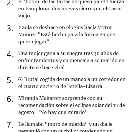
2
El 'boom' de las tartas de queso pierde fuerza
en Pamplona: dos nuevos cierres en el Casco
Viejo
3
Iraola se deshace en elogios hacia Víctor
Muñoz: "Está hecho para la forma en que
quiero jugar"
4
Una mujer gana a su suegra tras 30 años de
enfrentamientos y su mensaje a su marido en
directo se hace viral
5
Brutal cogida de un manso a un corredor en
el cuarto encierro de Estella-Lizarra
6
Miranda Makaroff sorprende con su
recomendación sobre el eclipse solar del 12 de
agosto: "No hay que mirarlo"
7
Le llamaba "moro de mierda" y un día le
persiguió con un cuchillo: condenado un