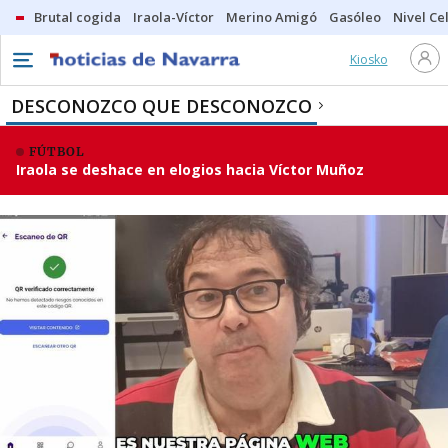
Brutal cogida
Iraola-Víctor
Merino Amigó
Gasóleo
Nivel Ce
Kiosko
DESCONOZCO QUE DESCONOZCO
FÚTBOL
Iraola se deshace en elogios hacia Víctor Muñoz