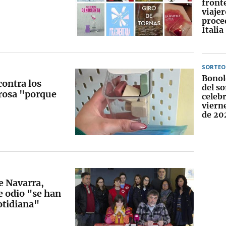
fronte
viajer
proce
Italia
SORTEO
Bonol
contra los
del so
rosa "porque
celebr
viern
de 20
e Navarra,
e odio "se han
otidiana"