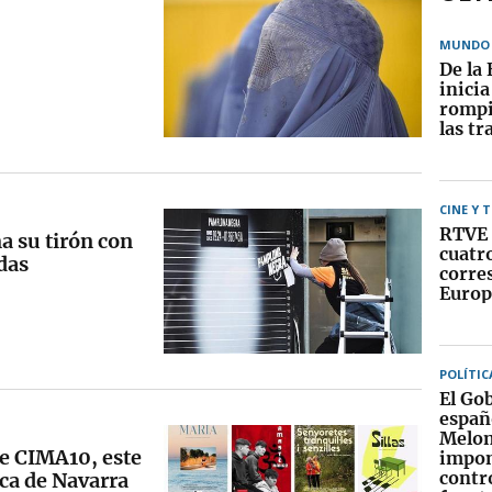
MUNDO
De la 
inici
rompi
las tr
CINE Y 
RTVE 
 su tirón con
cuatr
das
corre
Europ
POLÍTIC
El Go
españ
Melon
e CIMA10, este
impo
contr
eca de Navarra