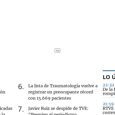
LO 
6
22:32
La lista de Traumatología vuelve a
De la 
ión
registrar un preocupante récord
rompi
con 15.669 pacientes
21:59
7
icadas
Javier Ruiz se despide de TVE:
RTVE 
corre
 la
"Premien el periodismo,