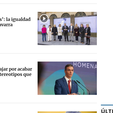
: la igualdad
avarra
jar por acabar
stereotipos que
ÚLT