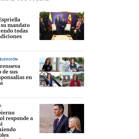
Espriella
a su mandato
endo todas
adiciones
TELEVISIÓN
renueva
o de sus
sponsalías en
a
A
bierno
ol responde a
i
niendo
oles