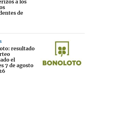
rizos a los
os
dentes de
S
oto: resultado
rteo
ado el
es 7 de agosto
26