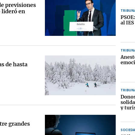
de previsiones
 lideró en
TRIBUN
PSOE:
al IES
TRIBUN
Anest
emoci
s de hasta
TRIBUN
Donos
solida
y turi
ntre grandes
SOCIED