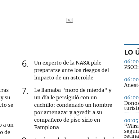
LO 
6
06:00
Un experto de la NASA pide
PSOE: 
prepararse ante los riesgos del
impacto de un asteroide
06:00
Anest
7
tras
Le llamaba "moro de mierda" y
y su
un día le persiguió con un
06:00
Donost
cto se
cuchillo: condenado un hombre
turist
por amenazar y agredir a su
compañero de piso sirio en
00:05
o a un
“Mirar
Pamplona
segun
ro de
retina