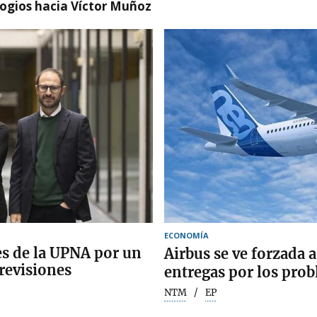
logios hacia Víctor Muñoz
ECONOMÍA
es de la UPNA por un
Airbus se ve forzada a
revisiones
entregas por los pro
NTM
EP