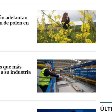
ión adelantan
n de polen en
es que más
 a su industria
ÚLT