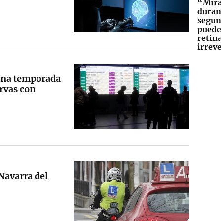
“Mirar
duran
segun
puede
retin
irrev
 una temporada
rvas con
 Navarra del