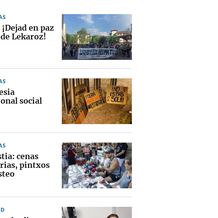
AS
 ¡Dejad en paz
 de Lekaroz!
AS
esia
onal social
AS
tia: cenas
rias, pintxos
steo
AD