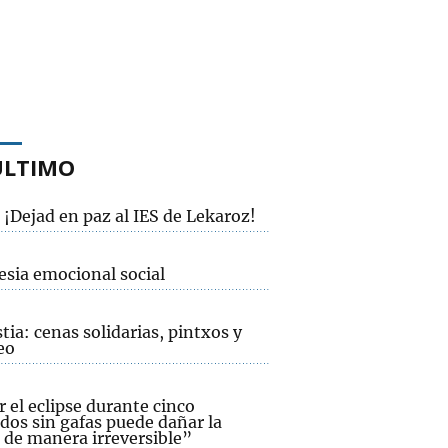
ÚLTIMO
¡Dejad en paz al IES de Lekaroz!
esia emocional social
ia: cenas solidarias, pintxos y
eo
 el eclipse durante cinco
dos sin gafas puede dañar la
 de manera irreversible”