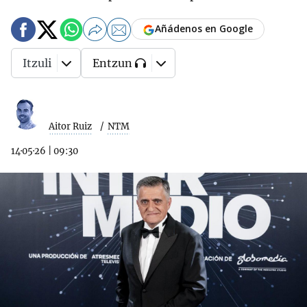
Añádenos en Google
Itzuli
Entzun
Aitor Ruiz
NTM
14·05·26
|
09:30