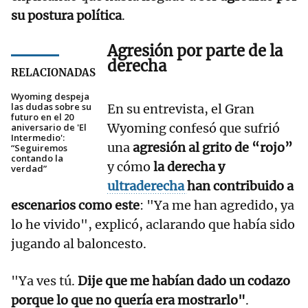
su postura política
.
Agresión por parte de la
derecha
RELACIONADAS
Wyoming despeja
las dudas sobre su
En su entrevista, el Gran
futuro en el 20
Wyoming confesó que sufrió
aniversario de 'El
Intermedio':
una
agresión al grito de “rojo”
“Seguiremos
contando la
y cómo
la derecha y
verdad”
ultraderecha
han contribuido a
escenarios como este
: "Ya me han agredido, ya
lo he vivido", explicó, aclarando que había sido
jugando al baloncesto.
"Ya ves tú.
Dije que me habían dado un codazo
porque lo que no quería era mostrarlo"
.