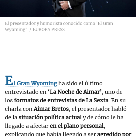
El presentador y humorista conocido como 'El Gran
Wyoming'
EUROPA PRESS
E
l Gran Wyoming
ha sido el último
entrevistado en
‘La Noche de Aimar’
, uno de
los
formatos de entrevistas de La Sexta
. En su
charla con
Aimar Bretos
, el presentador habló
de la
situación política actual
y de cómo le ha
llegado a afectar
en el plano personal
,
explicando que había llegado a ser
agredido por