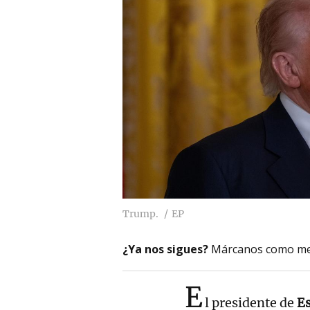
Trump.
EP
¿Ya nos sigues?
Márcanos como me
E
l presidente de
E