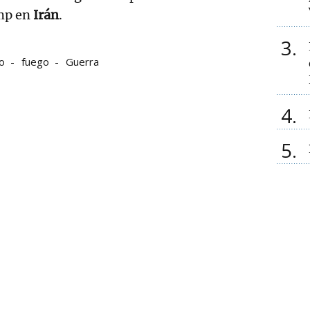
mp en
Irán
.
3
o
fuego
Guerra
4
5