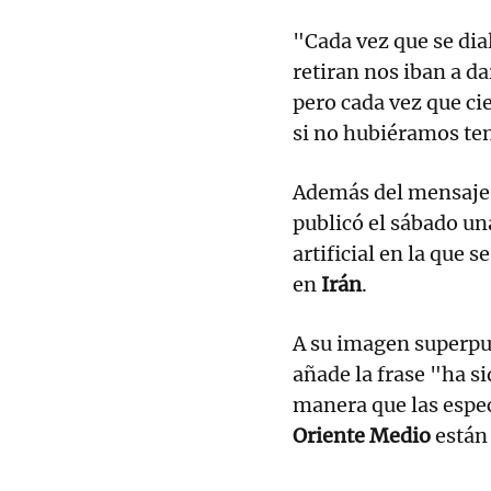
"Cada vez que se dial
retiran nos iban a d
pero cada vez que ci
si no hubiéramos te
Además del mensaje,
publicó el sábado un
artificial en la que 
en
Irán
.
A su imagen superpue
añade la frase "ha s
manera que las espec
Oriente Medio
están