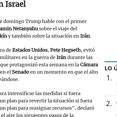
n Israel
ste domingo Trump hable con el primer
jamin Netanyahu
sobre el viaje del
kín
y también sobre la situación en
Irán
.
rra de
Estados Unidos
,
Pete Hegseth
, evitó
 militares en la guerra de
Irán
durante las
que protagonizó esta semana en la
Cámara
LO 
 en el
Senado
en un momento en que el alto
1
leándose.
a intensificar las medidas si fuera
 plan para revertir la situación si fuera
2
n plan para reasignar recursos", declaró
l aire los siguientes pasos de la