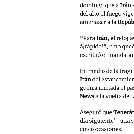
domingo que a
Irán
s
del alto el fuego vig
amenazar a la
Repúb
"Para
Irán
, el reloj
â¡rápido!â, o no qued
escribió el mandatar
En medio de la fragi
Irán
del estancamient
guerra iniciada el p
News
a la vuelta del 
Aseguró que
Teherá
día siguiente", una s
cinco ocasiones.