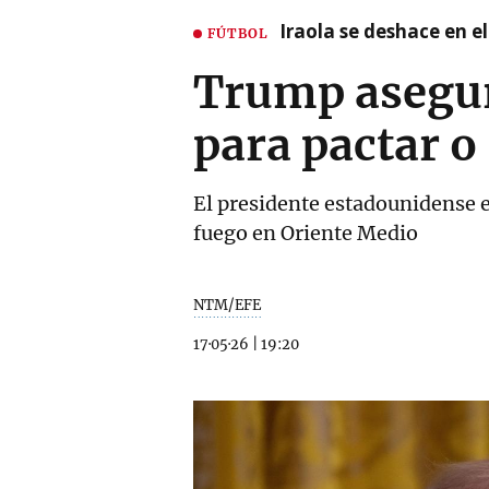
Iraola se deshace en e
FÚTBOL
Trump asegura
para pactar o
El presidente estadounidense en
fuego en Oriente Medio
NTM/EFE
17·05·26
|
19:20