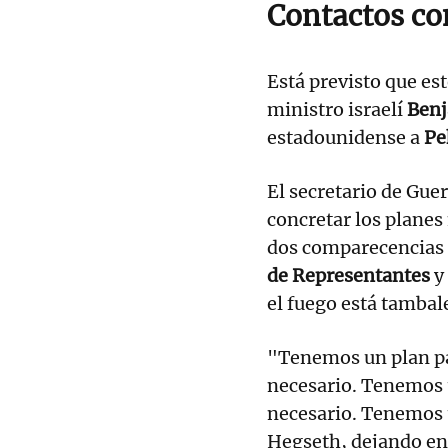
Contactos co
Está previsto que e
ministro israelí
Ben
estadounidense a
Pe
El secretario de Gue
concretar los planes
dos comparecencias 
de Representantes
y
el fuego está tamba
"Tenemos un plan par
necesario. Tenemos un
necesario. Tenemos u
Hegseth, dejando en e