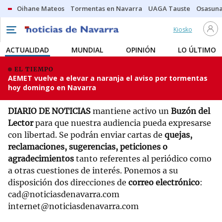
Oihane Mateos
Tormentas en Navarra
UAGA Tauste
Osasuna
Kiosko
ACTUALIDAD
MUNDIAL
OPINIÓN
LO ÚLTIMO
EL TIEMPO
AEMET vuelve a elevar a naranja el aviso por tormentas
hoy domingo en Navarra
DIARIO DE NOTICIAS
mantiene activo un
Buzón del
Lector
para que nuestra audiencia pueda expresarse
con libertad. Se podrán enviar cartas de
quejas,
reclamaciones, sugerencias, peticiones o
agradecimientos
tanto referentes al periódico como
a otras cuestiones de interés. Ponemos a su
disposición dos direcciones de
correo electrónico
:
cad@noticiasdenavarra.com
internet@noticiasdenavarra.com