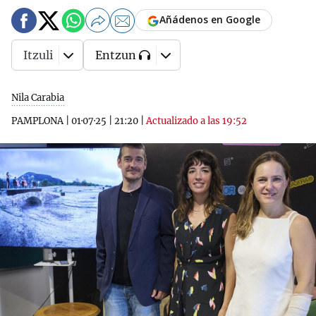
Añádenos en Google
Itzuli
Entzun
Nila Carabia
PAMPLONA
|
01·07·25
|
21:20
|
Actualizado a las 19:52