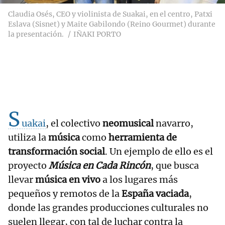
Claudia Osés, CEO y violinista de Suakai, en el centro, Patxi
Eslava (Sisnet) y Maite Gabilondo (Reino Gourmet) durante
la presentación.
IÑAKI PORTO
S
uakai
, el colectivo
neomusical
navarro,
utiliza la
música
como
herramienta de
transformación social
. Un ejemplo de ello es el
proyecto
Música en Cada Rincón
, que busca
llevar
música en vivo
a los lugares más
pequeños y remotos de la
España vaciada
,
donde las grandes producciones culturales no
suelen llegar, con tal de luchar contra la