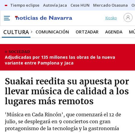
Tiempo eclipse
Autovía Jaca
Cese HUN
Mercado Osasuna
O
Kiosko
CULTURA
COMUNICACIÓN
ORTZADAR
AGENDA
MÚ
SOCIEDAD
Adjudicadas por 135 millones las obras de la nueva
variante entre Pamplona y Jaca
Suakai reedita su apuesta por
llevar música de calidad a los
lugares más remotos
'Música en Cada Rincón', que comenzará el 12 de
julio, se desplegará en 9 conciertos con gran
protagonismo de la tecnología y la gastronomía