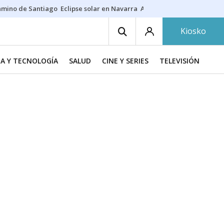
amino de Santiago
Eclipse solar en Navarra
Acertante Euromillones
J
Kiosko
IA Y TECNOLOGÍA
SALUD
CINE Y SERIES
TELEVISIÓN