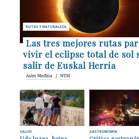
RUTAS Y NATURALEZA
Las tres mejores rutas par
vivir el eclipse total de sol 
salir de Euskal Herria
Asier Medina
NTM
SALUD
GASTRONOMÍA
Uda luzea, baina
Crítica gastronó