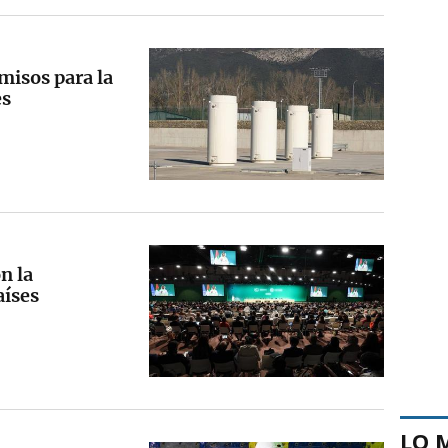
misos para la
es
n la
aíses
LO 