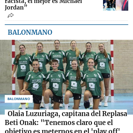
racista, el mejor es Michael
Jordan”
BALONMANO
BALONMANO
Olaia Luzuriaga, capitana del Replasa
Beti Onak: "Tenemos claro que el
objetivo es meternos en el 'play off'