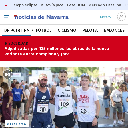
Tiempo eclipse
Autovía Jaca
Cese HUN
Mercado Osasuna
O
Kiosko
DEPORTES
FÚTBOL
CICLISMO
PELOTA
BALONCEST
SOCIEDAD
Adjudicadas por 135 millones las obras de la nueva
variante entre Pamplona y Jaca
ATLETISMO