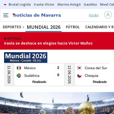
Brutal cogida
Iraola-Víctor
Merino Amigó
Gasóleo
Nivel Ce
Kiosko
MUNDIAL 2026
DEPORTES
FÚTBOL
CALENDARIO Y 
FÚTBOL
Iraola se deshace en elogios hacia Víctor Muñoz
12.06.2026
11.06.2026
2
México
Corea del Sur
0
Sudáfrica
Chequia
Finalizado
Finalizado