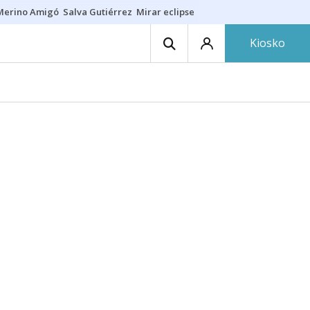
Merino Amigó
Salva Gutiérrez
Mirar eclipse
Iraola-Víctor
Ángel Eche
Kiosko