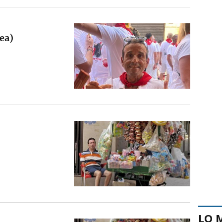
ea)
LO 