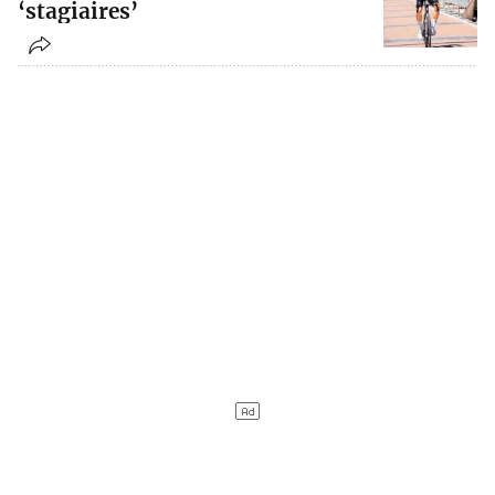
‘stagiaires’