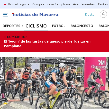
Brutal cogida
Comprar casa Pamplona
Aoiz feriantes
Tartas
Kiosko
CICLISMO
DEPORTES
FÚTBOL
BALONCESTO
BALO
COMERCIOS
El 'boom' de las tartas de queso pierde fuerza en
Pamplona