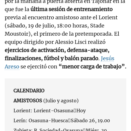
por la mañana a puerta abierta en Tajonar en la
que fue la
última sesión de entrenamiento
previa al encuentro amistoso ante el Lorient
(sábado, 19 de julio, 18:00 horas, Stade
Moustoir), el primero de la pretemporada. El
equipo dirigido por Alessio Lisci realizó
ejercicios de activación, defensa-ataque,
finalizaciones, fútbol y balón parado
.
Jesús
Areso
se ejercitó con
“menor carga de trabajo”.
CALENDARIO
AMISTOSOS
(Julio y agosto)
Lorient: Lorient-OsasunaHoy
Lerín: Osasuna-HuescaSábado 26, 19.00
Zubieta: R. Sociedad-OsasunaMiérc. 30,