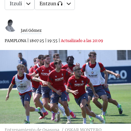
Itzuli
Entzun
Javi Gómez
PAMPLONA
|
18·07·25
|
19:55
|
Actualizado a las 20:09
Entrenamiento de Osasuna
OSKAR MONTERO