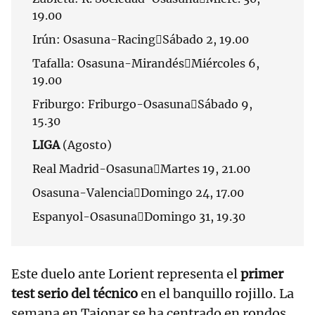
19.00
Irún: Osasuna-RacingSábado 2, 19.00
Tafalla: Osasuna-MirandésMiércoles 6,
19.00
Friburgo: Friburgo-OsasunaSábado 9,
15.30
LIGA
(Agosto)
Real Madrid-OsasunaMartes 19, 21.00
Osasuna-ValenciaDomingo 24, 17.00
Espanyol-OsasunaDomingo 31, 19.30
Este duelo ante Lorient representa el
primer
test serio del técnico
en el banquillo rojillo. La
semana en Tajonar se ha centrado en rondos,