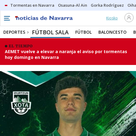
Tormentas en Navarra
Osasuna-Al Ain
Gorka Rodríguez
Oih
Kiosko
FÚTBOL SALA
DEPORTES
FÚTBOL
BALONCESTO
EL TIEMPO
AEMET vuelve a elevar a naranja el aviso por tormentas
hoy domingo en Navarra