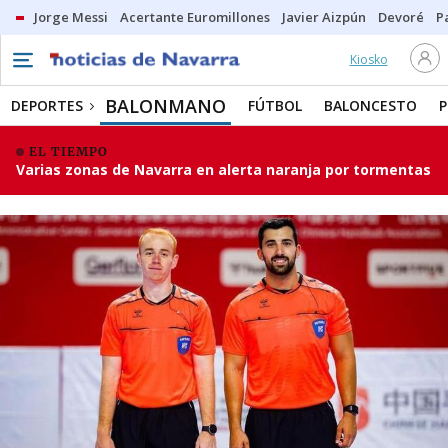
Jorge Messi
Acertante Euromillones
Javier Aizpún
Devoré
P
Kiosko
BALONMANO
DEPORTES
FÚTBOL
BALONCESTO
P
EL TIEMPO
Varias zonas de Navarra en alerta naranja por tormentas