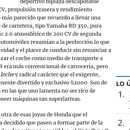
deportivo biplaza descapotable
CV, propulsión trasera y rendimiento
o más parecido que recuerdo a llevar una
 de carretera, tipo Yamaha RD 350, pura
vic 2.0 atmosférico de 200 CV de segunda
utomóviles resumían a la perfección lo que
vidad y el placer de conducir sin renunciar a
ilizar el coche como medio de transporte a
e R era más convencional de carrocería, pero
 leche
y radical carácter que el exigente,
LO 
mente divertido y exclusivo S2000. Son de
 en las que uno lamenta no ser rico de
1
seer máquinas tan superlativas.
otra de esas joyas de Honda que el
2
a decidido que pasen a formar parte de la