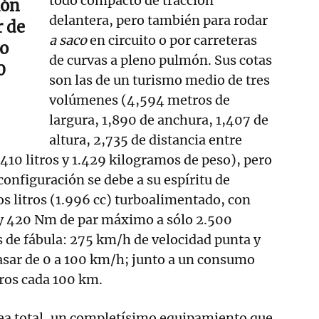
todo compacto de tracción
ión
delantera, pero también para rodar
r de
a saco
en circuito o por carreteras
lo
de curvas a pleno pulmón. Sus cotas
0
son las de un turismo medio de tres
volúmenes (4,594 metros de
largura, 1,890 de anchura, 1,407 de
altura, 2,735 de distancia entre
 410 litros y 1.429 kilogramos de peso), pero
configuración se debe a su espíritu de
os litros (1.996 cc) turboalimentado, con
y 420 Nm de par máximo a sólo 2.500
s de fábula: 275 km/h de velocidad punta y
asar de 0 a 100 km/h; junto a un consumo
ros cada 100 km.
 sea total, un completísimo equipamiento que