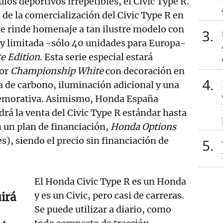
ulos deportivos irrepetibles, el Civic Type R.
 de la comercialización del Civic Type R en
e rinde homenaje a tan ilustre modelo con
3
 y limitada -sólo 40 unidades para Europa-
e Edition
. Esta serie especial estará
lor
Championship White
con decoración en
4
ra de carbono, iluminación adicional y una
memorativa. Asimismo, Honda España
á la venta del Civic Type R estándar hasta
n un plan de financiación,
Honda Options
), siendo el precio sin financiación de
5
El Honda Civic Type R es un Honda
y es un Civic, pero casi de carreras.
irá
Se puede utilizar a diario, como