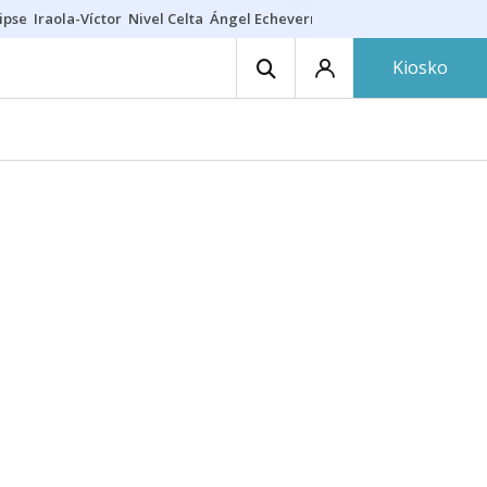
ipse
Iraola-Víctor
Nivel Celta
Ángel Echeverría
Obituario Ángel
Kiosko