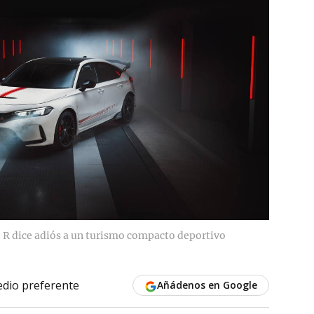
e R dice adiós a un turismo compacto deportivo
dio preferente
Añádenos en Google