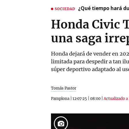
¿Qué tiempo hará dur
SOCIEDAD
Honda Civic T
una saga irre
Honda dejará de vender en 2025
limitada para despedir a tan il
súper deportivo adaptado al uso
Tomás Pastor
Pamplona
|
12·07·25
|
08:00
|
Actualizado a 