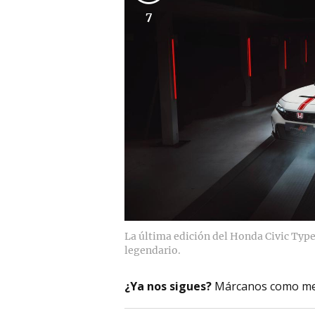
7
La última edición del Honda Civic Typ
legendario.
¿Ya nos sigues?
Márcanos como me