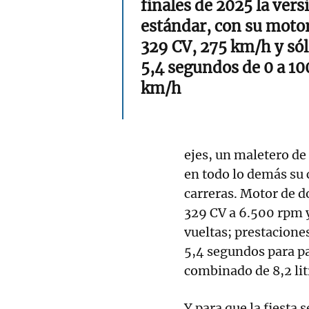
finales de 2025 la vers
estándar, con su moto
329 CV, 275 km/h y só
5,4 segundos de 0 a 10
km/h
ejes, un maletero de
en todo lo demás su 
carreras. Motor de d
329 CV a 6.500 rpm 
vueltas; prestacione
5,4 segundos para p
combinado de 8,2 lit
Y para que la fiesta