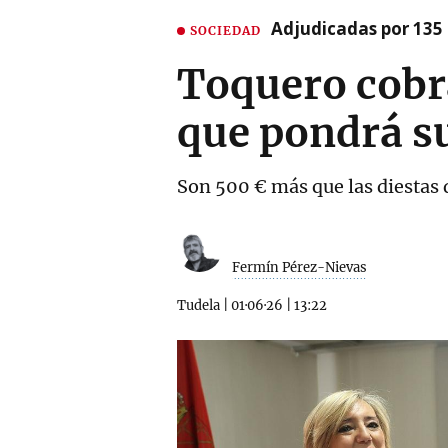
Adjudicadas por 135 
SOCIEDAD
Toquero cobra
que pondrá su
Son 500 € más que las diestas 
Fermín Pérez-Nievas
Tudela
|
01·06·26
|
13:22