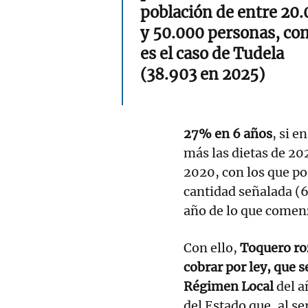
población de entre 20.
y 50.000 personas, co
es el caso de Tudela
(38.903 en 2025)
27% en 6 años
, si e
más las dietas de 20
2020, con los que po
cantidad señalada (6
año de lo que comen
Con ello,
Toquero roz
cobrar por ley, que 
Régimen Local
del a
del Estado que, al s