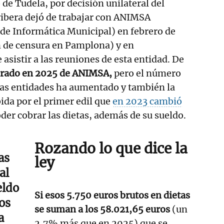
de Tudela, por decisión unilateral del
 ribera dejó de trabajar con ANIMSA
de Informática Municipal) en febrero de
n de censura en Pamplona) y en
asistir a las reuniones de esta entidad. De
brado en 2025 de ANIMSA,
pero el número
ras entidades ha aumentado y también la
bida por el primer edil que
en 2023 cambió
der cobrar las dietas, además de su sueldo.
Rozando lo que dice la
as
ley
al
eldo
Si esos 5.750 euros brutos en dietas
os
se suman a los 58.021,65 euros
(un
a
2,7% más que en 2025) que se