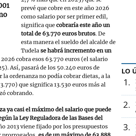
001
prevé que cobre en este año 2026
mo
como salario por ser primer edil,
significa que
cobraría este año un
total de 63.770 euros brutos
. De
esta manera el sueldo del alcalde de
Tudela
se habrá incremento en un
n 2026 cobra esos 63.770 euros (el salario
25). Así, pasará de los 50.240 euros de
LO 
r la ordenanza no podía cobrar dietas, a la
1
3.770) que significa 13.530 euros más al
zó cobrando.
2
a ya casi el máximo del salario que puede
según la Ley Reguladora de las Bases del
3
ño 2013 viene fijado por los presupuestos
er prorrogados,
es de un máximo de 63.888