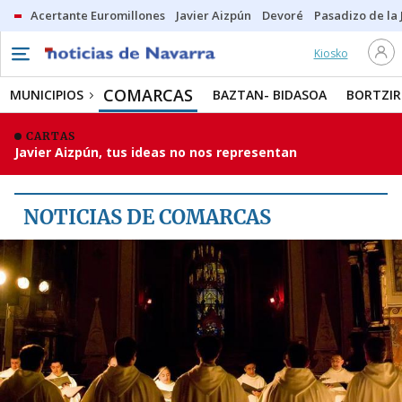
Acertante Euromillones
Javier Aizpún
Devoré
Pasadizo de la
Kiosko
MUNICIPIOS
COMARCAS
COMARCAS
MUNICIPIOS
BAZTAN- BIDASOA
BORTZIR
BAZTAN- BIDASOA
CARTAS
Javier Aizpún, tus ideas no nos representan
BORTZIRIAK
RIBERA ALTA
NOTICIAS DE COMARCAS
SANGÜESA
ZONA MEDIA
MÁS COMARCAS