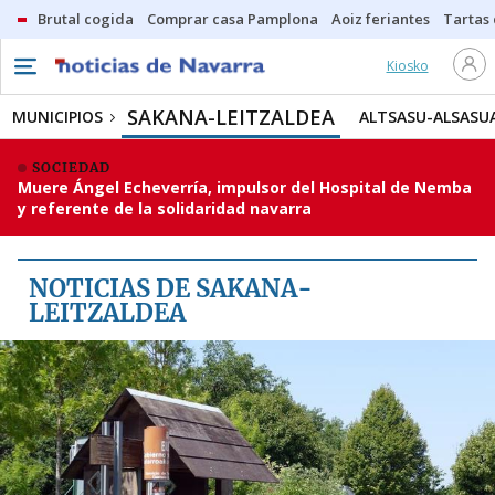
Brutal cogida
Comprar casa Pamplona
Aoiz feriantes
Tartas
Kiosko
MUNICIPIOS
SAKANA-LEITZALDEA
SAKANA-LEITZALDEA
MUNICIPIOS
ALTSASU-ALSASU
ALTSASU-ALSASUA
SOCIEDAD
Muere Ángel Echeverría, impulsor del Hospital de Nemba
LEITZA
y referente de la solidaridad navarra
ETXARRI
IRURTZUN
NOTICIAS DE SAKANA-
LEKUNBERRI
LEITZALDEA
OLAZTI-OLAZAGUTÍA