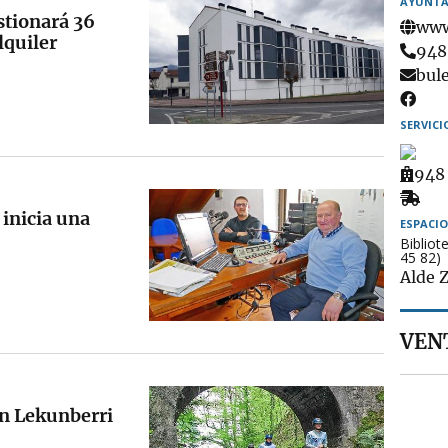
AYUNTA
stionará 36
www
lquiler
Tel
948
Ema
bul
SERVICI
Amb
948
Rec
 inicia una
de
ESPACIO
Bibliot
mue
45 82)
Alde Z
VENT
en Lekunberri