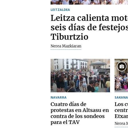
LEITZALDEA
Leitza calienta mo
seis días de festejo
Tiburtzio
Nerea Mazkiaran
NAVARRA
SAKANA
Cuatro días de
Los c
protestas en Altsasu en
centr
contra de los sondeos
Etxar
para el TAV
Nerea 