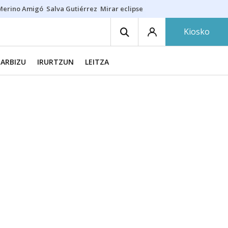
Merino Amigó
Salva Gutiérrez
Mirar eclipse
Iraola-Víctor
Ángel Eche
Kiosko
ARBIZU
IRURTZUN
LEITZA