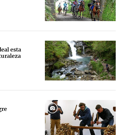
deal esta
turaleza
gre