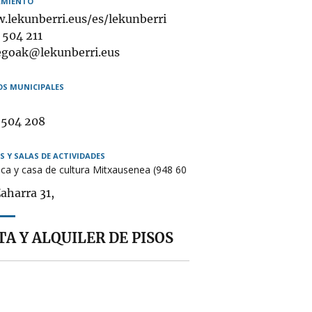
MIENTO
.lekunberri.eus/es/lekunberri
éfono
 504 211
il
egoak@lekunberri.eus
OS MUNICIPALES
ulatorio
 504 208
ogida
S Y SALAS DE ACTIVIDADES
eca y casa de cultura Mitxausenea (948 60
bles
aharra 31,
A Y ALQUILER DE PISOS