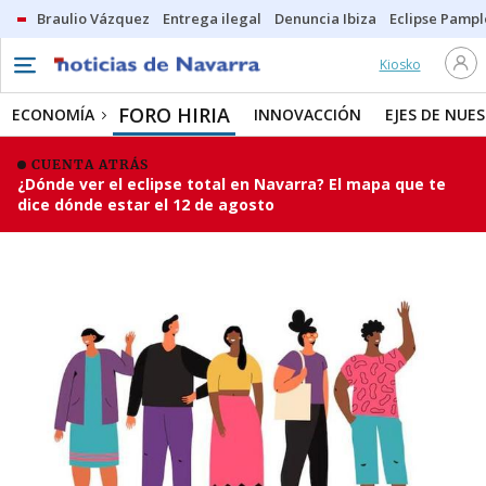
Braulio Vázquez
Entrega ilegal
Denuncia Ibiza
Eclipse Pamp
Kiosko
FORO HIRIA
ECONOMÍA
INNOVACCIÓN
EJES DE NUE
CUENTA ATRÁS
¿Dónde ver el eclipse total en Navarra? El mapa que te
dice dónde estar el 12 de agosto