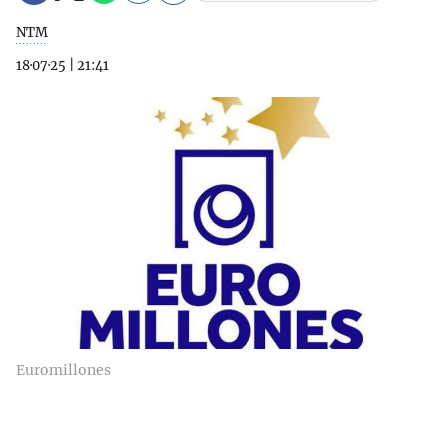
NTM
18·07·25
|
21:41
Euromillones