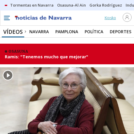
Tormentas en Navarra
Osasuna-Al Ain
Gorka Rodríguez
Indu
Kiosko
VÍDEOS
NAVARRA
PAMPLONA
POLÍTICA
DEPORTES
OSASUNA
Ramis: "Tenemos mucho que mejorar"