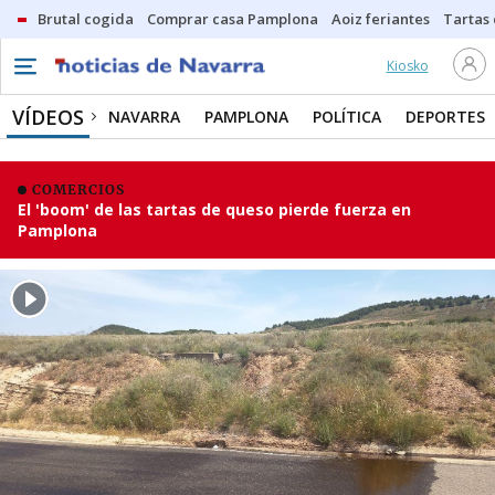
Brutal cogida
Comprar casa Pamplona
Aoiz feriantes
Tartas
Kiosko
VÍDEOS
NAVARRA
PAMPLONA
POLÍTICA
DEPORTES
COMERCIOS
El 'boom' de las tartas de queso pierde fuerza en
Pamplona