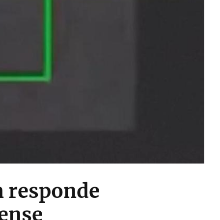
n responde
dense