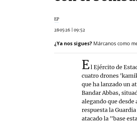
EP
28·05·26
|
09:52
¿Ya nos sigues?
Márcanos como me
E
l Ejército de Est
cuatro drones 'kamik
que ha lanzado un at
Bandar Abbas, situad
alegando que desde a
respuesta la Guardia
atacado la "base est