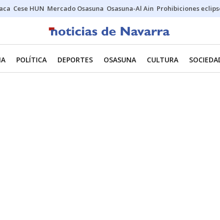
Jaca
Cese HUN
Mercado Osasuna
Osasuna-Al Ain
Prohibiciones eclips
NA
POLÍTICA
DEPORTES
OSASUNA
CULTURA
SOCIEDA