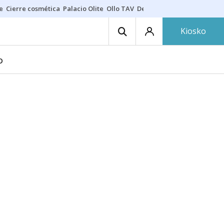
e
Cierre cosmética
Palacio Olite
Ollo TAV
Derrama vecinos
Kiosko
D