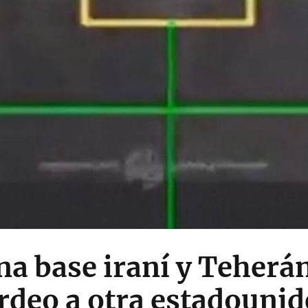
na base iraní y Teherá
rdeo a otra estadouni