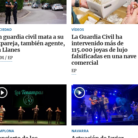
CIEDAD
VÍDEOS
 guardia civil mata a su
La Guardia Civil ha
pareja, también agente,
intervenido más de
 Llanes
115.000 joyas de lujo
falsificadas en una nave
M / EP
comercial
EP
MPLONA
NAVARRA