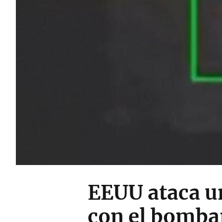
EEUU ataca u
con el bomba