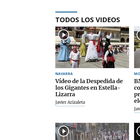
TODOS LOS VIDEOS
NAVARRA
MO
Vídeo de la Despedida de
B
los Gigantes en Estella-
co
Lizarra
pr
el
Javier Arizaleta
Jav