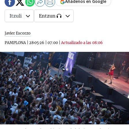
Añádenos en Google
Itzuli
Entzun
Javier Escorzo
PAMPLONA
|
28·05·26
|
07:00
|
Actualizado a las 08:06