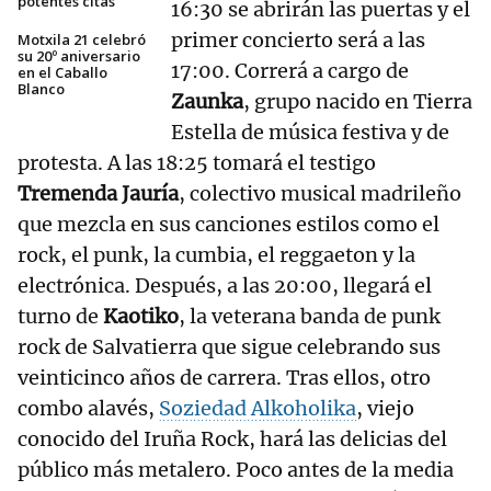
potentes citas
16:30 se abrirán las puertas y el
primer concierto será a las
Motxila 21 celebró
su 20º aniversario
17:00. Correrá a cargo de
en el Caballo
Blanco
Zaunka
, grupo nacido en Tierra
Estella de música festiva y de
protesta. A las 18:25 tomará el testigo
Tremenda Jauría
, colectivo musical madrileño
que mezcla en sus canciones estilos como el
rock, el punk, la cumbia, el reggaeton y la
electrónica. Después, a las 20:00, llegará el
turno de
Kaotiko
, la veterana banda de punk
rock de Salvatierra que sigue celebrando sus
veinticinco años de carrera. Tras ellos, otro
combo alavés,
Soziedad Alkoholika
, viejo
conocido del Iruña Rock, hará las delicias del
público más metalero. Poco antes de la media