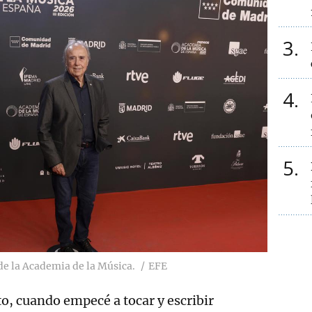
3
4
5
 de la Academia de la Música.
EFE
 cuando empecé a tocar y escribir