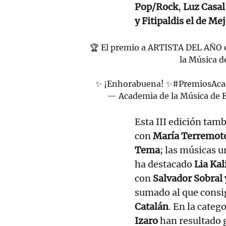
Pop/Rock
,
Luz Casal
y Fitipaldis el de M
🏆 El premio a ARTISTA DEL AÑO en
la Música d
✨ ¡Enhorabuena! ✨
#PremiosAc
— Academia de la Música de
Esta III edición tam
con
María Terremot
Tema
; las músicas u
ha destacado
Lia Kal
con
Salvador Sobral 
sumado al que consig
Catalán
. En la categ
Izaro
han resultado g