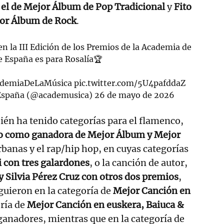
 el de Mejor Álbum de Pop Tradicional
y
Fito
ejor Álbum de Rock
.
 la III Edición de los Premios de la Academia de
e España es para Rosalía🏆
ademiaDeLaMúsica
pic.twitter.com/5U4pafddaZ
 España (@academusica)
26 de mayo de 2026
bién ha tenido categorías para el flamenco,
o como ganadora de Mejor Álbum y Mejor
rbanas y el rap/hip hop, en cuyas categorías
i con tres galardones
, o la canción de autor,
y Silvia Pérez Cruz con otros dos premios
,
uieron en la categoría de
Mejor Canción en
oría de
Mejor Canción en euskera, Baiuca &
anadores, mientras que en la categoría de