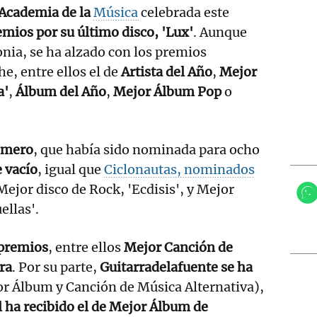
 Academia de la
Música
celebrada este
mios por su último disco, 'Lux'
. Aunque
nia, se ha alzado con los premios
e, entre ellos el de
Artista del Año
,
Mejor
a'
,
Álbum del Año
,
Mejor Álbum Pop
o
omero
, que había sido nominada para ocho
e vacío
, igual que
Ciclonautas, nominados
Mejor disco de Rock, 'Ecdisis', y Mejor
ellas'.
 premios
, entre ellos
Mejor Canción de
ra
. Por su parte,
Guitarradelafuente se ha
r Álbum y Canción de Música Alternativa),
 ha recibido el de Mejor Álbum de