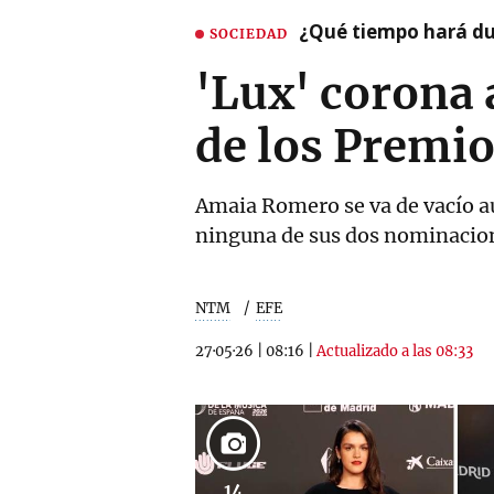
¿Qué tiempo hará dur
SOCIEDAD
'Lux' corona 
de los Premio
Amaia Romero se va de vacío a
ninguna de sus dos nominacio
NTM
EFE
27·05·26
|
08:16
|
Actualizado a las 08:33
14