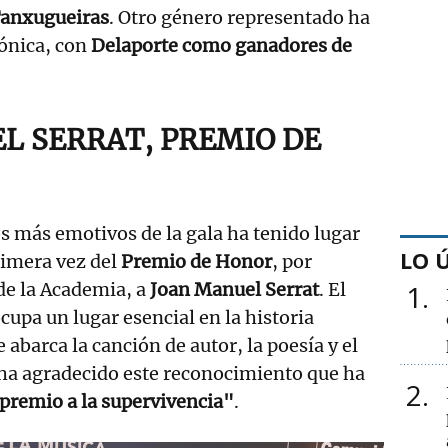
 Tanxugueiras
. Otro género representado ha
rónica, con
Delaporte como ganadores de
L SERRAT, PREMIO DE
 más emotivos de la gala ha tenido lugar
LO 
rimera vez del
Premio de Honor
, por
de la Academia, a
Joan Manuel Serrat
. El
1
ocupa un lugar esencial en la historia
 abarca la canción de autor, la poesía y el
ha agradecido este reconocimiento que ha
2
premio a la supervivencia"
.