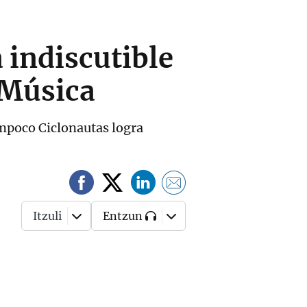
 indiscutible
 Música
mpoco Ciclonautas logra
Itzuli
Entzun