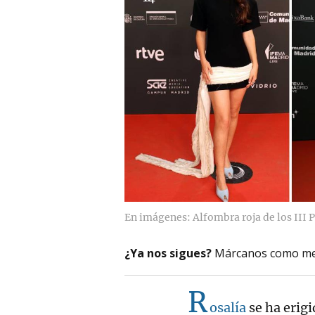
En imágenes: Alfombra roja de los III 
¿Ya nos sigues?
Márcanos como me
R
osalía
se ha erig