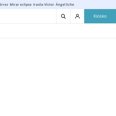
érrez
Mirar eclipse
Iraola-Víctor
Ángel Echeverría
Obituario Ángel
Kiosko