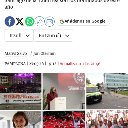
Santiago de la Txantrea son los nominados de este
año
Añádenos en Google
Itzuli
Entzun
Mariví Salvo
Jon Otermin
PAMPLONA
|
27·05·26
|
19:14
|
Actualizado a las 21:46