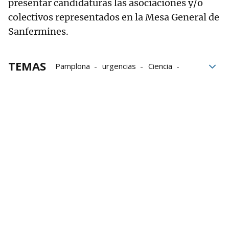
presentar candidaturas las asociaciones y/o
colectivos representados en la Mesa General de
Sanfermines.
TEMAS
Pamplona
urgencias
Ciencia
fiestas
San Fermín 2026
Ayuntamiento de Pamplona
San Fermín
Chupinazo de San Fermín