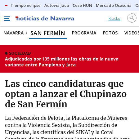
Tiempo eclipse
Autovía Jaca
Cese HUN
Mercado Osasuna
O
Kiosko
SAN FERMÍN
NAVARRA
PROGRAMA
FOTOS
VIDEO
SOCIEDAD
Adjudicadas por 135 millones las obras de la nueva
variante entre Pamplona y Jaca
Las cinco candidaturas que
optan a lanzar el Chupinazo
de San Fermín
La Federación de Pelota, la Plataforma de Mujeres
contra la Violencia Sexista, la Subdirección de
Urgencias, las científicas del SINAI y la Coral