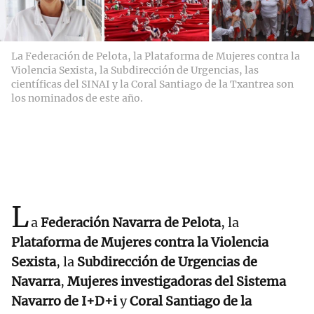
La Federación de Pelota, la Plataforma de Mujeres contra la
Violencia Sexista, la Subdirección de Urgencias, las
científicas del SINAI y la Coral Santiago de la Txantrea son
los nominados de este año.
L
a
Federación Navarra de Pelota
, la
Plataforma de Mujeres contra la Violencia
Sexista
, la
Subdirección de Urgencias de
Navarra
,
Mujeres investigadoras del Sistema
Navarro de I+D+i
y
Coral Santiago de la