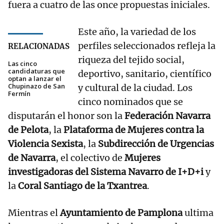
fuera a cuatro de las once propuestas iniciales.
Este año, la variedad de los
perfiles seleccionados refleja la
RELACIONADAS
riqueza del tejido social,
Las cinco
candidaturas que
deportivo, sanitario, científico
optan a lanzar el
Chupinazo de San
y cultural de la ciudad. Los
Fermín
cinco nominados que se
disputarán el honor son la
Federación Navarra
de Pelota
, la
Plataforma de Mujeres contra la
Violencia Sexista
, la
Subdirección de Urgencias
de Navarra
, el colectivo de
Mujeres
investigadoras del Sistema Navarro de I+D+i
y
la
Coral Santiago de la Txantrea
.
Mientras el
Ayuntamiento de Pamplona
ultima