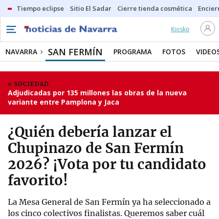
Tiempo eclipse
Sitio El Sadar
Cierre tienda cosmética
Encier
Kiosko
SAN FERMÍN
NAVARRA
PROGRAMA
FOTOS
VIDEO
SOCIEDAD
Adjudicadas por 135 millones las obras de la nueva
variante entre Pamplona y Jaca
¿Quién debería lanzar el
Chupinazo de San Fermín
2026? ¡Vota por tu candidato
favorito!
La Mesa General de San Fermín ya ha seleccionado a
los cinco colectivos finalistas. Queremos saber cuál