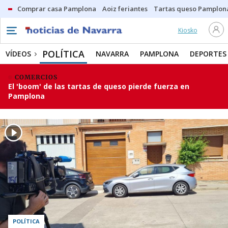
Comprar casa Pamplona
Aoiz feriantes
Tartas queso Pamplon
Kiosko
POLÍTICA
VÍDEOS
NAVARRA
PAMPLONA
DEPORTES
COMERCIOS
El 'boom' de las tartas de queso pierde fuerza en
Pamplona
POLÍTICA