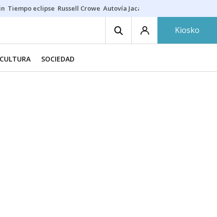
in
Tiempo eclipse
Russell Crowe
Autovía Jaca
Ronald Araújo
Prohibic
Kiosko
CULTURA
SOCIEDAD