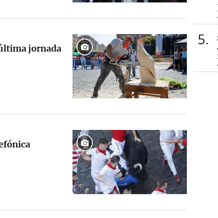
5
última jornada
efónica