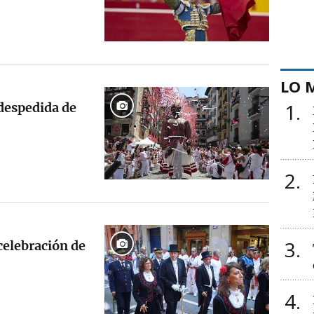
LO 
1
 despedida de
2
3
celebración de
4