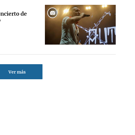
ncierto de
o
Ver más