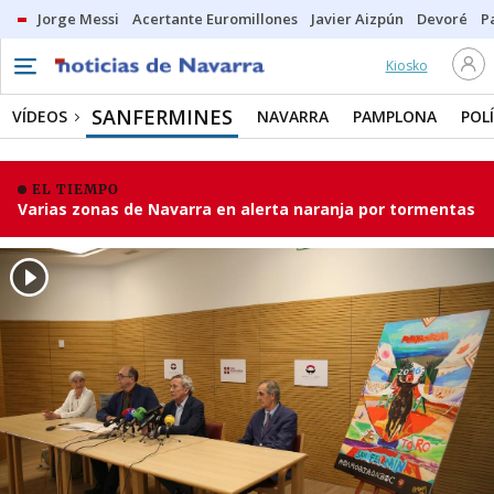
Jorge Messi
Acertante Euromillones
Javier Aizpún
Devoré
P
Kiosko
SANFERMINES
VÍDEOS
NAVARRA
PAMPLONA
POL
EL TIEMPO
Varias zonas de Navarra en alerta naranja por tormentas