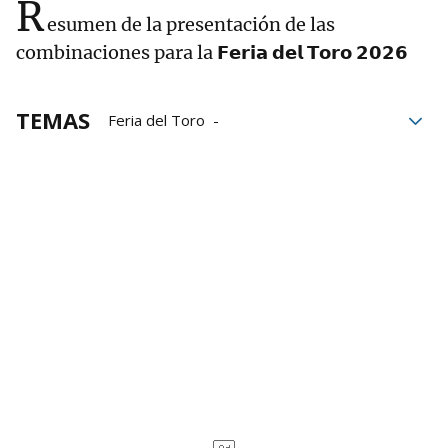
R
esumen de la presentación de las
combinaciones para la 𝗙𝗲𝗿𝗶𝗮 𝗱𝗲𝗹 𝗧𝗼𝗿𝗼 𝟮𝟬𝟮𝟲
TEMAS
Feria del Toro
Feria del Toro de San Fermín 2026