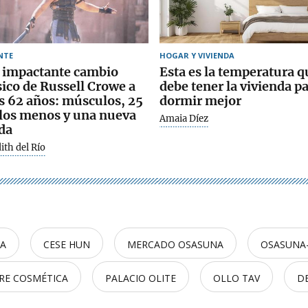
NTE
HOGAR Y VIVIENDA
 impactante cambio
Esta es la temperatura q
sico de Russell Crowe a
debe tener la vivienda p
s 62 años: músculos, 25
dormir mejor
los menos y una nueva
Amaia Díez
da
ith del Río
CA
CESE HUN
MERCADO OSASUNA
OSASUNA-
RRE COSMÉTICA
PALACIO OLITE
OLLO TAV
D