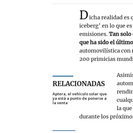
D
icha realidad es 
iceberg’ en lo que e
emisiones.
Tan solo 
que ha sido el últim
automovilística con
200 primicias mundia
Asimi
RELACIONADAS
automó
rendim
Aptera, el vehículo solar que
ya está a punto de ponerse a
cualqu
la venta
la qu
durante los próximo