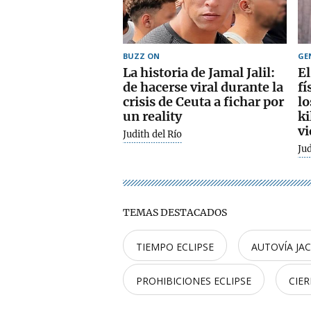
BUZZ ON
GE
La historia de Jamal Jalil:
El
de hacerse viral durante la
fí
crisis de Ceuta a fichar por
lo
un reality
ki
vi
Judith del Río
Jud
TEMAS DESTACADOS
TIEMPO ECLIPSE
AUTOVÍA JA
PROHIBICIONES ECLIPSE
CIE