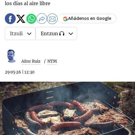
los días al aire libre
Añádenos en Google
Itzuli
Entzun
Aitor Ruiz
NTM
29·05·26
|
12:30