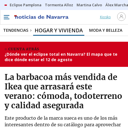
Eclipse Pamplona
Tormenta Alloz
Martina Calvo
Álex Marcha
Kiosko
HOGAR Y VIVIENDA
TENDENCIAS
MODA Y BELLEZA
CUENTA ATRÁS
¿Dónde ver el eclipse total en Navarra? El mapa que te
dice dónde estar el 12 de agosto
La barbacoa más vendida de
Ikea que arrasará este
verano: cómoda, todoterreno
y calidad asegurada
Este producto de la marca sueca es uno de los más
interesantes dentro de su catálogo para aprovechar