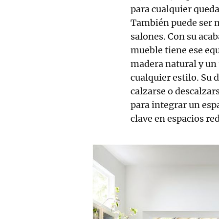
para cualquier queda
También puede ser m
salones. Con su aca
mueble tiene ese equi
madera natural y un
cualquier estilo. Su
calzarse o descalzars
para integrar un esp
clave en espacios re
RELACIONADAS
La mesa de madera de Ikea
que es perfecta para tu casa:
"Son muy cómodas y quedan
genial"