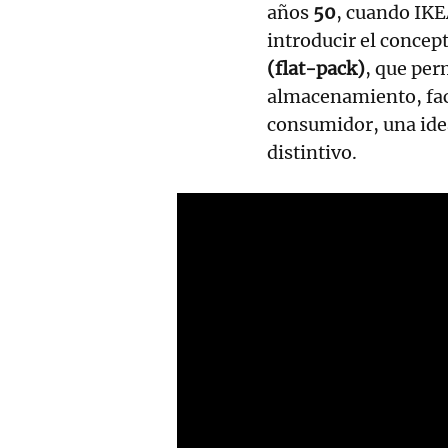
años
50
, cuando IKE
introducir el concep
(flat-pack)
, que per
almacenamiento, faci
consumidor, una idea
distintivo.