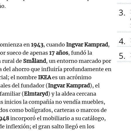
ño.
3
4
 comienza en
1943
, cuando
Ingvar Kamprad
,
or sueco de apenas
17 años
, fundó la
5
 rural de
Småland
, un entorno marcado por
ura del ahorro que influiría profundamente en
rial; el nombre
IKEA
es un acrónimo
iales del fundador (
Ingvar Kamprad
), el
familiar (
Elmtaryd
) y la aldea cercana
sus inicios la compañía no vendía muebles,
dos como bolígrafos, carteras o marcos de
948
incorporó el mobiliario a su catálogo,
 inflexión; el gran salto llegó en los