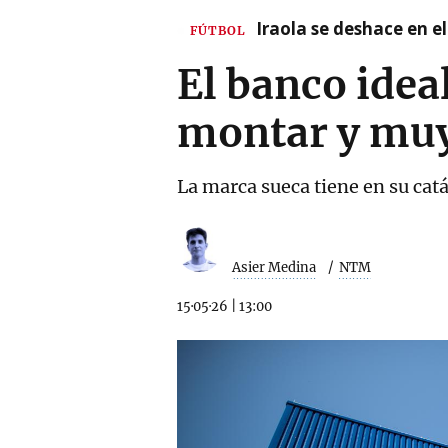
Iraola se deshace en e
FÚTBOL
El banco ideal
montar y mu
La marca sueca tiene en su cat
Asier Medina
NTM
15·05·26
|
13:00