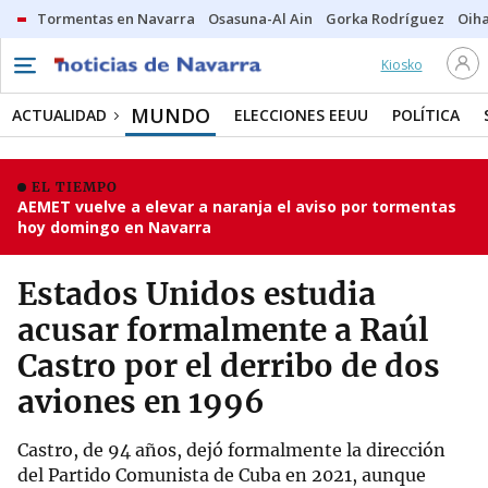
Tormentas en Navarra
Osasuna-Al Ain
Gorka Rodríguez
Oih
Kiosko
MUNDO
ACTUALIDAD
ELECCIONES EEUU
POLÍTICA
EL TIEMPO
AEMET vuelve a elevar a naranja el aviso por tormentas
hoy domingo en Navarra
Estados Unidos estudia
acusar formalmente a Raúl
Castro por el derribo de dos
aviones en 1996
Castro, de 94 años, dejó formalmente la dirección
del Partido Comunista de Cuba en 2021, aunque