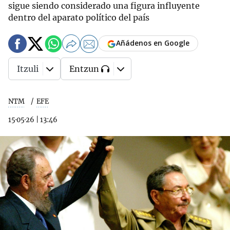
sigue siendo considerado una figura influyente
dentro del aparato político del país
Añádenos en Google
Itzuli
Entzun
NTM
EFE
15·05·26
|
13:46