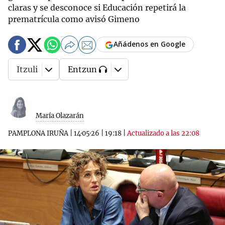
claras y se desconoce si Educación repetirá la
prematrícula como avisó Gimeno
Añádenos en Google
Itzuli
Entzun
María Olazarán
PAMPLONA IRUÑA
|
14·05·26
|
19:18
|
Actualizado a las 22:08