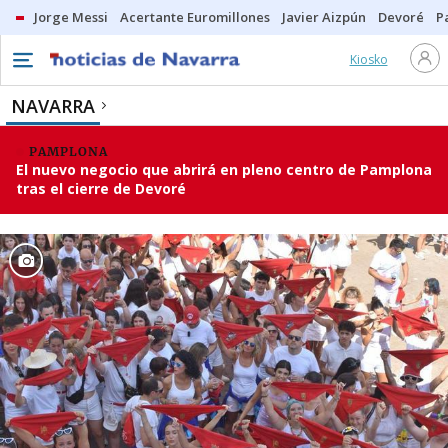
Jorge Messi
Acertante Euromillones
Javier Aizpún
Devoré
P
Kiosko
NAVARRA
PAMPLONA
El nuevo negocio que abrirá en pleno centro de Pamplona
tras el cierre de Devoré