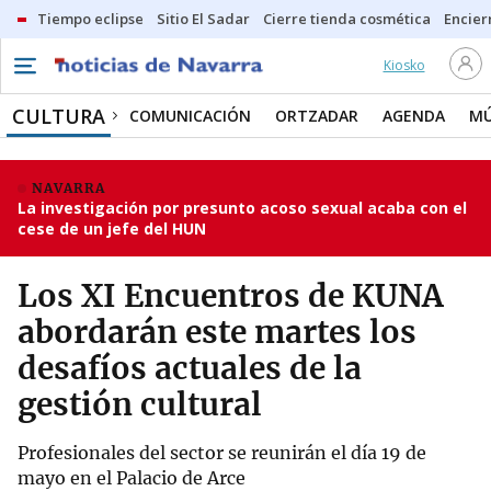
Tiempo eclipse
Sitio El Sadar
Cierre tienda cosmética
Encier
Kiosko
CULTURA
COMUNICACIÓN
ORTZADAR
AGENDA
MÚ
NAVARRA
La investigación por presunto acoso sexual acaba con el
cese de un jefe del HUN
Los XI Encuentros de KUNA
abordarán este martes los
desafíos actuales de la
gestión cultural
Profesionales del sector se reunirán el día 19 de
mayo en el Palacio de Arce