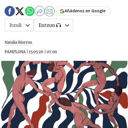
Añádenos en Google
Itzuli
Entzun
Natalia Biurrun
PAMPLONA
|
15·05·26
|
07:00