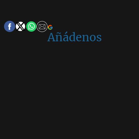
Añádenos
en
Google