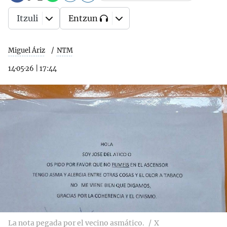
Itzuli
Entzun
Miguel Áriz
NTM
14·05·26
|
17:44
La nota pegada por el vecino asmático.
X