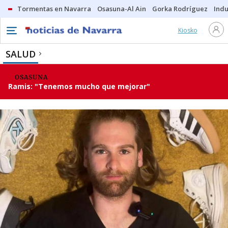
Tormentas en Navarra
Osasuna-Al Ain
Gorka Rodríguez
Indu
Kiosko
SALUD
OSASUNA
Ramis: "Tenemos mucho que mejorar"