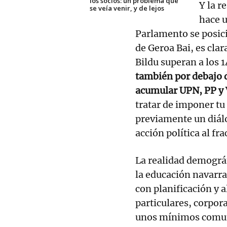
los socios: un problema que
Y la r
se veía venir, y de lejos
hace 
Parlamento se posici
de Geroa Bai, es cla
Bildu superan a los 
también por debajo d
acumular UPN, PP y 
tratar de imponer tu
previamente un diál
acción política al fra
La realidad demográf
la educación navarra
con planificación y 
particulares, corpor
unos mínimos comune