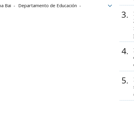
a Bai
Departamento de Educación
3
ón concertada
4
5