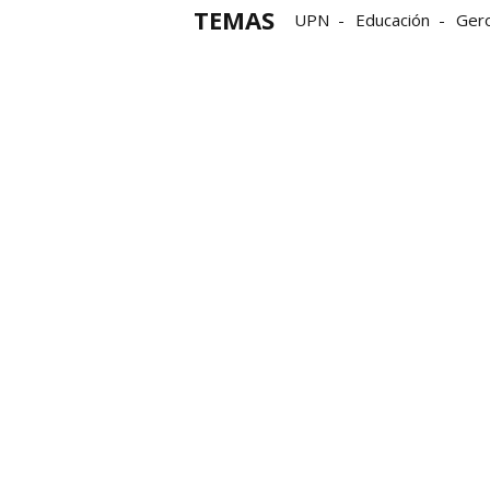
TEMAS
UPN
Educación
Gero
Carlos Gimeno
Educaci