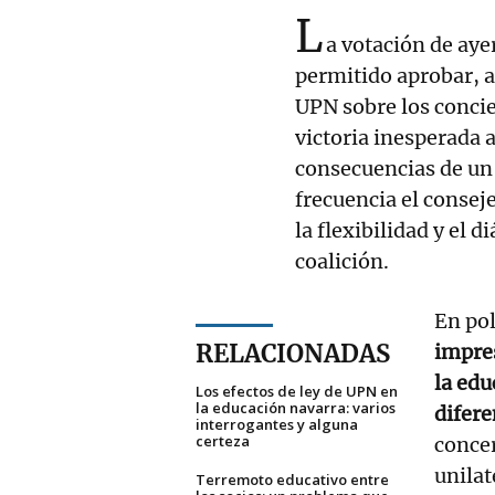
L
a votación de aye
permitido aprobar, 
UPN sobre los concie
victoria inesperada 
consecuencias de un
frecuencia el consej
la flexibilidad y el 
coalición.
En pol
RELACIONADAS
impre
la ed
Los efectos de ley de UPN en
la educación navarra: varios
difere
interrogantes y alguna
certeza
concer
unilat
Terremoto educativo entre