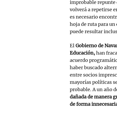
improbable repunte d
volverá a repetirse 
es necesario encontr
hoja de ruta para un 
puede resultar inclu
El
Gobierno de Navar
Educación,
han frac
acuerdo programátic
haber buscado alter
entre socios impresc
mayorías políticas s
probable. A un año d
dañada de manera gr
de forma innecesari