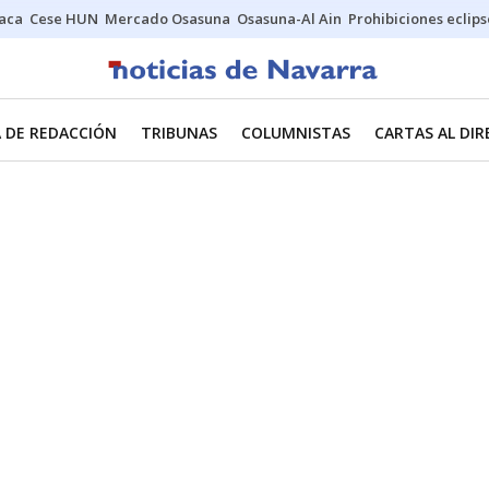
Jaca
Cese HUN
Mercado Osasuna
Osasuna-Al Ain
Prohibiciones eclips
 DE REDACCIÓN
TRIBUNAS
COLUMNISTAS
CARTAS AL DI