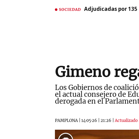
Adjudicadas por 135 
SOCIEDAD
Gimeno rega
Los Gobiernos de coalici
el actual consejero de Ed
derogada en el Parlamen
PAMPLONA
|
14·05·26
|
21:26
|
Actualizado 